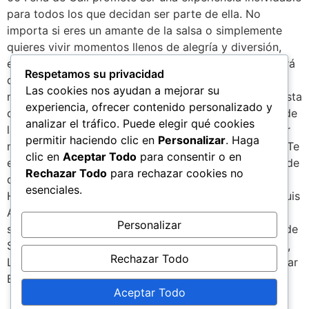
para todos los que decidan ser parte de ella. No
importa si eres un amante de la salsa o simplemente
quieres vivir momentos llenos de alegría y diversión,
este evento tiene algo para todos. La ciudad se vestirá
Respetamos su privacidad
de fiesta y se convertirá en el epicentro de la buena
Las cookies nos ayudan a mejorar su
melodía. No pierdas la oportunidad de ser parte de esta
experiencia, ofrecer contenido personalizado y
celebración única. Marca en tu calendario las fechas de
analizar el tráfico. Puede elegir qué cookies
la 66 Feria de Cali (28, 29 y 30) y prepárate para vivir
permitir haciendo clic en
Personalizar
. Haga
momentos inolvidables al ritmo de la buena música. ¡Te
clic en
Aceptar Todo
para consentir o en
esperamos en la sucursal del cielo! Programación 28 de
Rechazar Todo
para rechazar cookies no
diciembre… Living Cantina: Luis Alberto Posada,
esenciales.
Herbert Vargas, Yeison Jiménez, Nelson Velásquez, Luis
Alfonso y Jean Carlo Centeno. 29 de diciembre…
Personalizar
sorpresa: 30 de diciembre… 6° Festival Internacional de
Salsa: Isaac Delgado, Andy Montañez, Charlie Aponte,
Rechazar Todo
Luisito Carrión, Orquesta Mulenze, Willy García, Amílcar
Bozcán, Pedro Conga.
Aceptar Todo