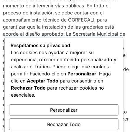
momento de intervenir vías públicas. En todo el
proceso de instalación se debe contar con el
acompañamiento técnico de CORFECALI, para
garantizar que la instalación de las graderías está
acorde al diseño aprobado. La Secretaría Municipal de
Gestión del Riesgo y/o los Bomberos podrán realizar
Respetamos su privacidad
inspecciones de vigilancia y control. El mantenimiento
Las cookies nos ayudan a mejorar su
corresponde a las actividades de revisión periódica del
experiencia, ofrecer contenido personalizado y
estado y calidad de los baños (requerimientos de
analizar el tráfico. Puede elegir qué cookies
limpieza). El proveedor debe garantizar la reposición de
permitir haciendo clic en
Personalizar
. Haga
los elementos dañados por vandalismo o pérdida por
clic en
Aceptar Todo
para consentir o en
hurto. El proveedor debe contar con un centro de
Rechazar Todo
para rechazar cookies no
operaciones en Cali, el cual le permita ejecutar los
esenciales.
procesos de instalación, mantenimiento y desmontaje
de manera eficaz; disponer de las herramientas
Personalizar
necesarias para la oportuna respuesta en cumplimiento
al cronograma de actividades. Así mismo debe disponer
Rechazar Todo
de una persona con capacidad de mando y toma de